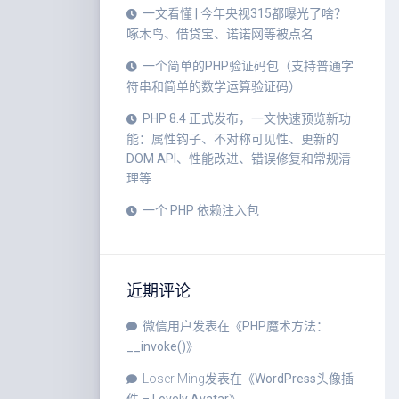
一文看懂 | 今年央视315都曝光了啥？
啄木鸟、借贷宝、诺诺网等被点名
一个简单的PHP验证码包（支持普通字
符串和简单的数学运算验证码）
PHP 8.4 正式发布，一文快速预览新功
能：属性钩子、不对称可见性、更新的
DOM API、性能改进、错误修复和常规清
理等
一个 PHP 依赖注入包
近期评论
微信用户
发表在《
PHP魔术方法：
__invoke()
》
Loser Ming
发表在《
WordPress头像插