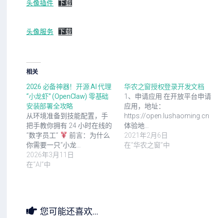
头像插件
下载
头像服务
下载
相关
2026 必备神器！开源 AI 代理
华农之窗授权登录开发文档
“小龙虾” (OpenClaw) 零基础
1、申请应用 在开放平台申请
安装部署全攻略
应用，地址：
从环境准备到技能配置，手
https://open.lushaoming.cn
把手教你拥有 24 小时在线的
体验地…
“数字员工”
前言：为什么
2021年2月6日
你需要一只“小龙…
在“华农之窗”中
2026年3月11日
在“AI”中
您可能还喜欢...