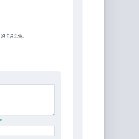
爱的卡通头像。
*