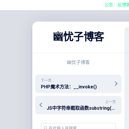
公告：此博
跳
至
内
容
幽忧子博客
幽忧子博客
下一页
PHP魔术方法：__invoke()
上一页
JS中字符串截取函数substring()和slice()